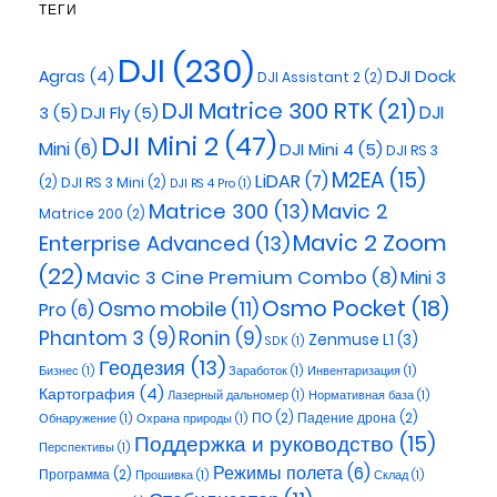
ТЕГИ
DJI
(230)
DJI Dock
Agras
(4)
DJI Assistant 2
(2)
DJI Matrice 300 RTK
(21)
3
(5)
DJI Fly
(5)
DJI
DJI Mini 2
(47)
Mini
(6)
DJI Mini 4
(5)
DJI RS 3
M2EA
(15)
LiDAR
(7)
(2)
DJI RS 3 Mini
(2)
DJI RS 4 Pro
(1)
Matrice 300
(13)
Mavic 2
Matrice 200
(2)
Mavic 2 Zoom
Enterprise Advanced
(13)
(22)
Mavic 3 Cine Premium Combo
(8)
Mini 3
Osmo Pocket
(18)
Osmo mobile
(11)
Pro
(6)
Phantom 3
(9)
Ronin
(9)
Zenmuse L1
(3)
SDK
(1)
Геодезия
(13)
Бизнес
(1)
Заработок
(1)
Инвентаризация
(1)
Картография
(4)
Лазерный дальномер
(1)
Нормативная база
(1)
ПО
(2)
Падение дрона
(2)
Обнаружение
(1)
Охрана природы
(1)
Поддержка и руководство
(15)
Перспективы
(1)
Режимы полета
(6)
Программа
(2)
Прошивка
(1)
Склад
(1)