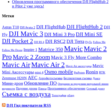
Обновления программного обеспечения DJI FlightHub 2
и Pilot 2 уже здесь!
Метки
DJI FlightHub 2
DJI FlightHub
DJI
Agras T10
DJI Avata 2
DJI Mavic 3
DJI Mini SE
DJI Mini 3 Pro
Fly
DJI Pocket 2
DJI RSC2
DJI Terra
DJI RS 4
FlyTo
Follow Me
Mavic
Mavic 2
Matrice 350
Inspire 1
Follow Me Drone
Pro
Mavic 2 Zoom
Mavic 3 Fly More Combo
Mavic Air 2
Mavic Air
Mavic
Mavic Air аксессуары
Osmo mobile
Ronin
Mini Аксессуары
mini 4
RTK
PinPoints
АЕС
Zenmuse H20N
Аэрофотосъемка
Беспилотная съемка
Донгл
Обновление ПО
Мини-дрон
Операции за пределами визуальной линии
Падение дрона
Программное обеспечение
видимости
Плюсы
Сотовый донгл
Съемка с воздуха
Топография
обзор
DJI Гид покупателя RSS