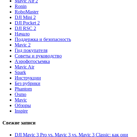
Mavic Air 2
Ronin
RoboMaster
DJI Mini 2
DJI Pocket 2
DJI RSC 2
Начало
Поддержка и безопасность
Mavic 2
Гид покупателя
Советы и руководство
Аэрофотосъемка
Mavic Air
Spark
Инструкции
Без рубрики
Phantom
Osmo
Mavic
Обзоры
Inspire
Свежие записи
DJI Mavic 3 Pro vs. Mavic 3 vs. Mavic 3 Classic: как они