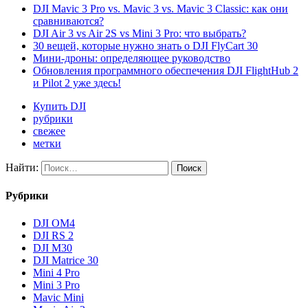
DJI Mavic 3 Pro vs. Mavic 3 vs. Mavic 3 Classic: как они
сравниваются?
DJI Air 3 vs Air 2S vs Mini 3 Pro: что выбрать?
30 вещей, которые нужно знать о DJI FlyCart 30
Мини-дроны: определяющее руководство
Обновления программного обеспечения DJI FlightHub 2
и Pilot 2 уже здесь!
Купить DJI
рубрики
свежее
метки
Найти:
Рубрики
DJI OM4
DJI RS 2
DJI M30
DJI Matrice 30
Mini 4 Pro
Mini 3 Pro
Mavic Mini