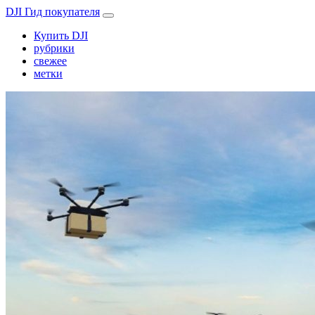
DJI Гид покупателя
Купить DJI
рубрики
свежее
метки