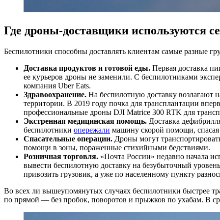
Где дроны-доставщики используются се
Беспилотники способны доставлять клиентам самые разные гру
Доставка продуктов и готовой еды.
Первая доставка п
ее курьеров дроны не заменили. С беспилотниками экспе
компания Uber Eats.
Здравоохранение.
На беспилотную доставку возлагают н
территории. В 2019 году почка для трансплантации впер
профессиональные дроны DJI Matrice 300 RTK для транс
Экстренная медицинская помощь.
Доставка дефибрилл
беспилотники
опережали
машину скорой помощи, спасая 
Спасательные операции.
Дроны могут транспортировать
помощи в зоны, пораженные стихийными бедствиями.
Розничная торговля.
«Почта России» недавно начала и
вывести беспилотную доставку на безубыточный уровень
привозить грузовик, а уже по населенному пункту разно
Во всех ли вышеупомянутых случаях беспилотники быстрее тра
по прямой — без пробок, поворотов и прыжков по ухабам. В ср