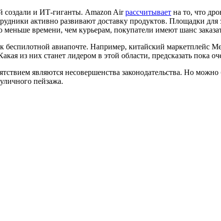
й создали и ИТ-гиганты. Amazon Air
рассчитывает
на то, что др
отрудники активно развивают доставку продуктов. Площадки для
о меньше времени, чем курьерам, покупатели имеют шанс заказа
к беспилотной авиапочте. Например, китайский маркетплейс Me
кая из них станет лидером в этой области, предсказать пока оч
тствием являются несовершенства законодательства. Но можно б
уличного пейзажа.