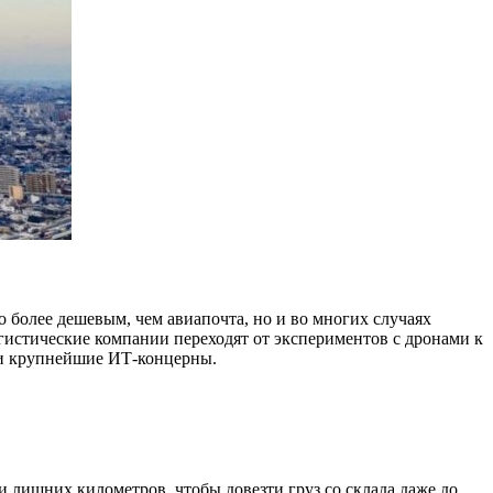
 более дешевым, чем авиапочта, но и во многих случаях
гистические компании переходят от экспериментов с дронами к
 и крупнейшие ИТ-концерны.
и лишних километров, чтобы довезти груз со склада даже до