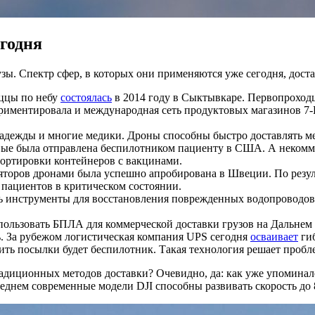
годня
зы. Спектр сфер, в которых они применяются уже сегодня, дост
иццы по небу
состоялась
в 2014 году в Сыктывкаре. Первопроход
риментировала и международная сеть продуктовых магазинов 7-
адежды и многие медики. Дроны способны быстро доставлять м
вые была отправлена беспилотником пациенту в США. А некомме
портировки контейнеров с вакцинами.
яторов дронами была успешно апробирована в Швеции. По резул
пациентов в критическом состоянии.
 инструменты для восстановления поврежденных водопроводов и
спользовать БПЛА для коммерческой доставки грузов на Дальне
. За рубежом логистическая компания UPS сегодня
осваивает
гиб
сить посылки будет беспилотник. Такая технология решает проб
диционных методов доставки? Очевидно, да: как уже упоминало
еднем современные модели DJI способны развивать скорость до 