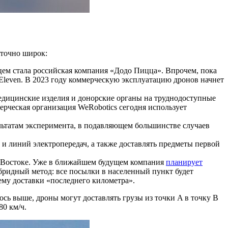
аточно широк:
цем стала российская компания «Додо Пицца». Впрочем, пока
Eleven. В 2023 году коммерческую эксплуатацию дронов начнет
едицинские изделия и донорские органы на труднодоступные
рческая организация WeRobotics сегодня использует
ьтатам эксперимента, в подавляющем большинстве случаев
 линий электропередач, а также доставлять предметы первой
м Востоке. Уже в ближайшем будущем компания
планирует
ридный метод: все посылки в населенный пункт будет
лему доставки «последнего километра».
сь выше, дроны могут доставлять грузы из точки A в точку B
80 км/ч.