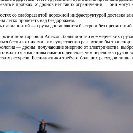
ревать в пробках. У дронов нет таких ограничений — они могут 
остях со слаборазвитой дорожной инфраструктурой доставка зан
ы легко пролететь над бездорожьем.
ть с авиапочтой — грузы доставляются быстро и без препятстви
розничной торговли Amazon, большинство коммерческих грузов 
яться беспилотниками, это существенно разгрузило бы транспорт
экология — дроны, получающие энергию от электричества, выбро
 обходится компаниям намного дешевле, чем перевозка грузов в
ческих ресурсов. Беспилотники требуют больших расходов лишь п